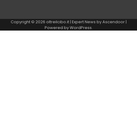
Copyright © 2026
oltreilcibo.it
| Expert News by
Ascendoor
|
Powered by
WordPress
.