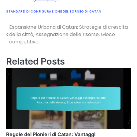
STANDARD DI CONFIGURAZIONE DEL TORNEO DI CATAN
Espansione Urbana di Catan: Strategie di crescita
Post
della città, Assegnazione delle risorse, Gioco
navigation
competitivo
Related Posts
Regole dei Pionieri di Catan: Vantaggi