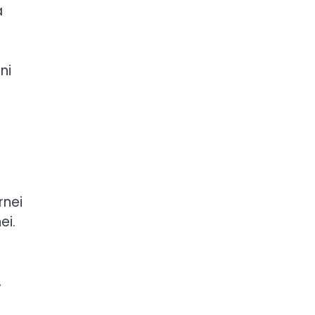
a
ni
rnei
ei.
,