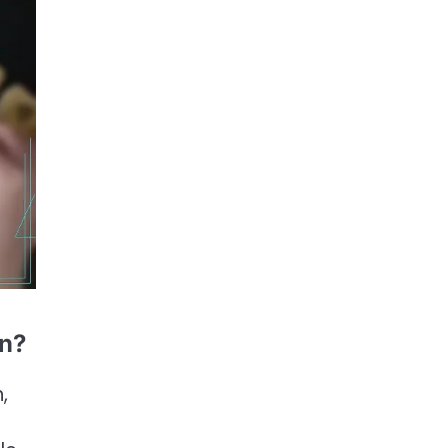
an?
,