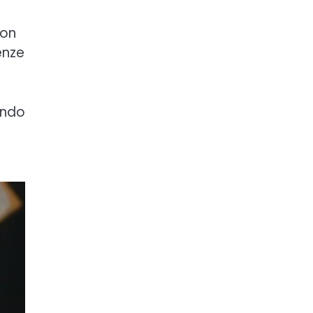
con
enze
ando