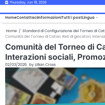
Skip
Thursday, Jun 18, 2026
to
content
Home
Contattaci
Informazioni
Tutti i post
Lingua
Home
Standard di Configurazione del Torneo di Ca
Comunità del Torneo di Catan: Reti di giocatori, Interaz
Comunità del Torneo di Cat
Interazioni sociali, Promo
02/03/2026
by
Lillian Cross