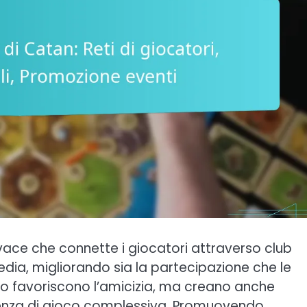
vace che connette i giocatori attraverso club
edia, migliorando sia la partecipazione che le
olo favoriscono l’amicizia, ma creano anche
ienza di gioco complessiva. Promuovendo